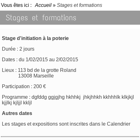
Vous êtes ici :
Accueil
»
Stages et formations
Stages et formations
Stage d'initiation à la poterie
Durée : 2 jours
Dates : du 1/02/2015 au 2/02/2015
Lieux : 113 bd de la grotte Roland
13008 Marseille
Participation : 200 €
Programme : dgfddg ggjgjhg hkhhkj jhkjhhkh kkhhhlk klkjkjl
kjjlkj kjljjl kkljl
Autres dates
Les stages et expositions sont inscrites dans le Calendrier